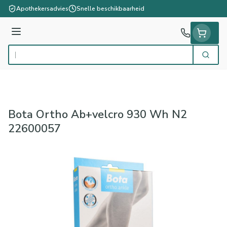
Ga naar de inhoud
Apothekersadvies
Snelle beschikbaarheid
Menu
Zoek
Product, merk, categorie...
Bota Ortho Ab+velcro 930 Wh N2
22600057