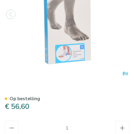
Bota Ortho Ab+velcro 930 
Op bestelling
€ 56,60
Aantal