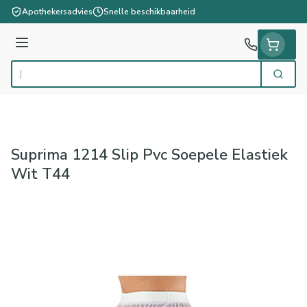
Ga naar de inhoud
Apothekersadvies
Snelle beschikbaarheid
Menu
Zoek
Product, merk, categorie...
Suprima 1214 Slip Pvc Soepele Elastiek
Wit T44