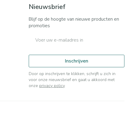
Bed
Nieuwsbrief
ng zon
Doorliggen - decubitis
ie
Urinewegen
Blijf op de hoogte van nieuwe producten en
Toon meer
promoties
E-mail adres
id, spanning
Stoppen met roken
t en intieme
n Orthopedie
Gezichtsreiniging -
Instrumenten
sche
ontschminken
Inschrijven
 anticonceptie
Reinigingsmelk, - crème, -
Anti tumor middelen
olie en gel
Door op inschrijven te klikken, schrijft u zich in
jn
voor onze nieuwsbrief en gaat u akkoord met
Tonic - lotion
orging
onze
privacy policy
.
Anesthesie
Micellair water
t
Specifiek voor de ogen
ie
Diverse geneesmiddelen
Toon meer