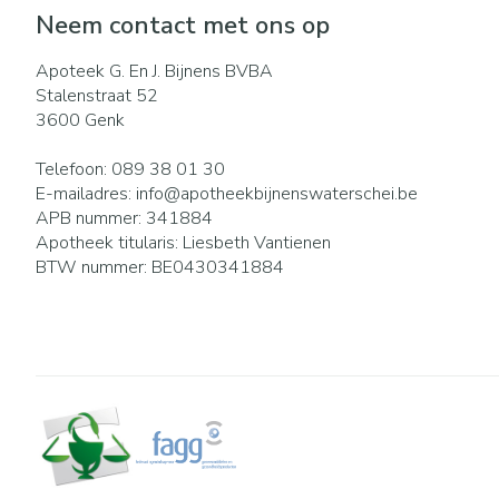
Eelt
Neem contact met ons op
Zuurstof
Eksteroog - lik
Ademhalingsst
Apoteek G. En J. Bijnens BVBA
Toon meer
Stalenstraat 52
3600
Genk
Spieren en gew
Telefoon:
089 38 01 30
Specifiek voor
Naalden en spu
E-mailadres:
info@
apotheekbijnenswaterschei.be
APB nummer:
341884
Lichaamsverzor
Spuiten
Infecties
Apotheek titularis:
Liesbeth Vantienen
Deodorant
Oplossing voor i
BTW nummer:
BE0430341884
Gezichtsverzorg
Naalden
Luizen
Naalden voor in
pennaalden
Toon meer
Diagnostica
Haar