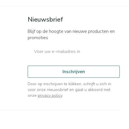
Bed
ng zon
Doorliggen - decubitis
ie
Urinewegen
Nieuwsbrief
Toon meer
Blijf op de hoogte van nieuwe producten en
id, spanning
Stoppen met roken
promoties
t en intieme
n Orthopedie
Gezichtsreiniging -
Instrumenten
E-mail adres
sche
ontschminken
 anticonceptie
Reinigingsmelk, - crème, -
Anti tumor middelen
olie en gel
Inschrijven
jn
Tonic - lotion
orging
Anesthesie
Door op inschrijven te klikken, schrijft u zich in
Micellair water
voor onze nieuwsbrief en gaat u akkoord met
onze
privacy policy
.
t
Specifiek voor de ogen
ie
Diverse geneesmiddelen
Toon meer