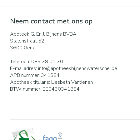
Eelt
Zuurstof
Eksteroog - lik
Ademhalingsst
Neem contact met ons op
Toon meer
Apoteek G. En J. Bijnens BVBA
Spieren en gew
Stalenstraat 52
3600
Genk
Specifiek voor
Naalden en spu
Lichaamsverzor
Spuiten
Telefoon:
089 38 01 30
Infecties
E-mailadres:
info@
apotheekbijnenswaterschei.be
Deodorant
Oplossing voor i
APB nummer:
341884
Apotheek titularis:
Liesbeth Vantienen
Gezichtsverzorg
Naalden
BTW nummer:
BE0430341884
Luizen
Naalden voor in
pennaalden
Toon meer
Diagnostica
Haar