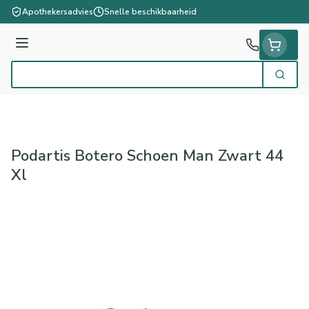
Ga naar de inhoud
Apothekersadvies
Snelle beschikbaarheid
Menu
Zoek
Product, merk, categorie...
Podartis Botero Schoen Man Zwart 44
Xl