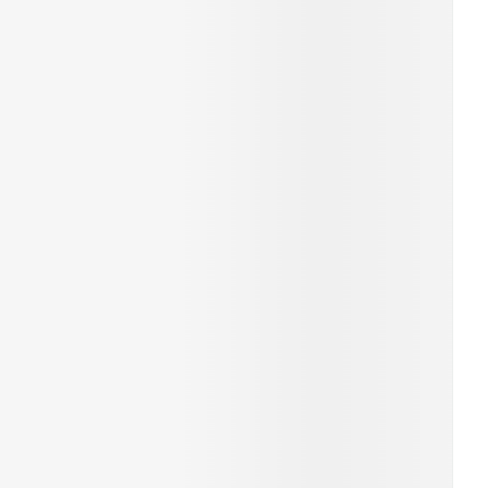
rende
Parfums en
geurproducten
CBD