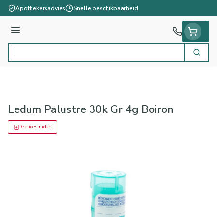
Ga naar de inhoud
Apothekersadvies
Snelle beschikbaarheid
Menu
Zoek
Product, merk, categorie...
Ledum Palustre 30k Gr 4g Boiron
Geneesmiddel