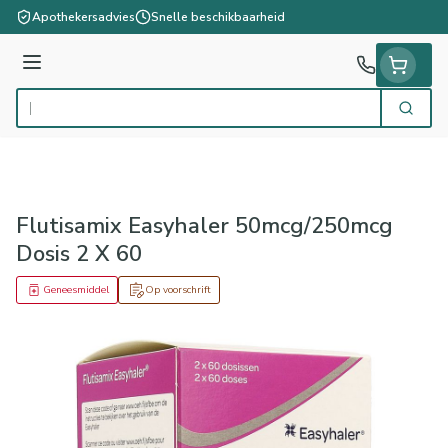
Ga naar de inhoud
Apothekersadvies
Snelle beschikbaarheid
Menu
Zoek
Product, merk, categorie...
Flutisamix Easyhaler 50mcg/250mcg
Dosis 2 X 60
Geneesmiddel
Op voorschrift