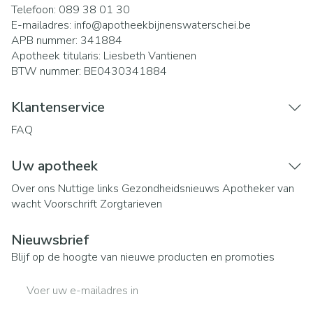
Telefoon:
089 38 01 30
E-mailadres:
info@
apotheekbijnenswaterschei.be
APB nummer:
341884
Apotheek titularis:
Liesbeth Vantienen
BTW nummer:
BE0430341884
Klantenservice
FAQ
Uw apotheek
Over ons
Nuttige links
Gezondheidsnieuws
Apotheker van
wacht
Voorschrift
Zorgtarieven
Nieuwsbrief
Blijf op de hoogte van nieuwe producten en promoties
E-mail adres