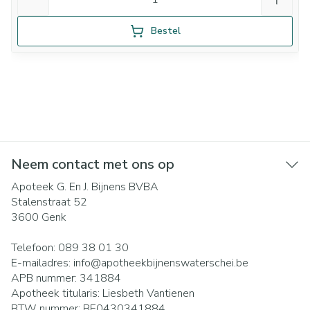
Bestel
Neem contact met ons op
Apoteek G. En J. Bijnens BVBA
Stalenstraat 52
3600
Genk
Telefoon:
089 38 01 30
E-mailadres:
info@
apotheekbijnenswaterschei.be
APB nummer:
341884
Apotheek titularis:
Liesbeth Vantienen
BTW nummer:
BE0430341884