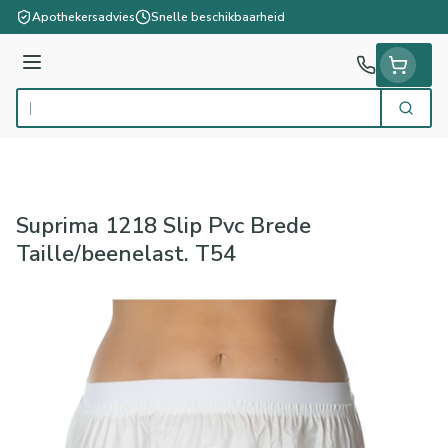
Ga naar de inhoud
Apothekersadvies
Snelle beschikbaarheid
Menu
Zoek
Product, merk, categorie...
Suprima 1218 Slip Pvc Brede
Taille/beenelast. T54