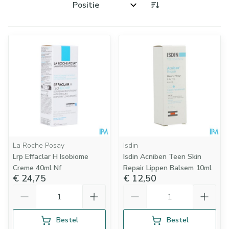
Sorteer op:
La Roche Posay
Isdin
Lrp Effaclar H Isobiome
Isdin Acniben Teen Skin
Creme 40ml Nf
Repair Lippen Balsem 10ml
€ 24,75
€ 12,50
Aantal
Aantal
Bestel
Bestel