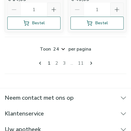
Aantal
Aantal
Bestel
Bestel
Toon
per pagina
Pagina's
U lees momenteel pagina
Pagina
Pagina
Pagina
1
2
3
...
11
Neem contact met ons op
Klantenservice
Uw apotheek