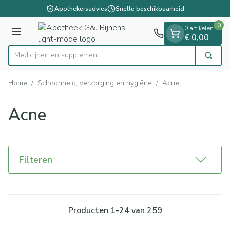
Dia 1 van 1
Ga naar de inhoud
Apothekersadvies
Snelle beschikbaarheid
0
0 artikelen
Menu
€ 0,00
Medici
Zoek
Product, merk, categorie...
Home
/
Schoonheid, verzorging en hygiëne
/
Acne
Acne
Filteren
Producten
1
-
24
van
259