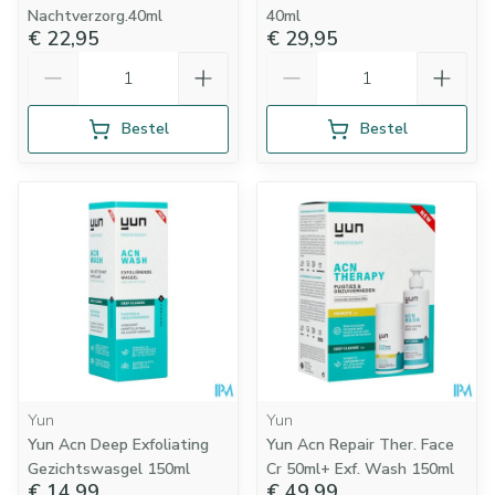
Nachtverzorg.40ml
40ml
€ 22,95
€ 29,95
Aantal
Aantal
Bestel
Bestel
Yun
Yun
Yun Acn Deep Exfoliating
Yun Acn Repair Ther. Face
Gezichtswasgel 150ml
Cr 50ml+ Exf. Wash 150ml
€ 14,99
€ 49,99