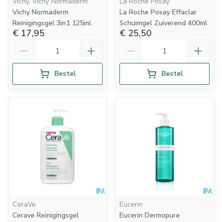
Vichy, Vichy Normaderm
La Roche Posay
Vichy Normaderm
La Roche Posay Effaclar
Reinigingsgel 3in1 125ml
Schuimgel Zuiverend 400ml
€ 17,95
€ 25,50
Aantal
Aantal
Bestel
Bestel
CeraVe
Eucerin
Cerave Reinigingsgel
Eucerin Dermopure