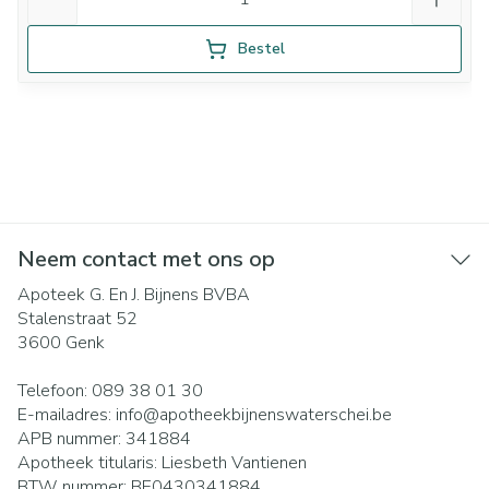
Bestel
Neem contact met ons op
Apoteek G. En J. Bijnens BVBA
Stalenstraat 52
3600
Genk
Telefoon:
089 38 01 30
E-mailadres:
info@
apotheekbijnenswaterschei.be
APB nummer:
341884
Apotheek titularis:
Liesbeth Vantienen
BTW nummer:
BE0430341884