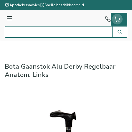
Ga naar de inhoud
Apothekersadvies
Snelle beschikbaarheid
Menu
Zoek
Product, merk, categorie...
Bota Gaanstok Alu Derby Regelbaar
Anatom. Links