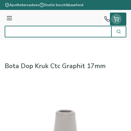
Ga naar de inhoud
Apothekersadvies
Snelle beschikbaarheid
Menu
Zoek
Product, merk, categorie...
Bota Dop Kruk Ctc Graphit 17mm