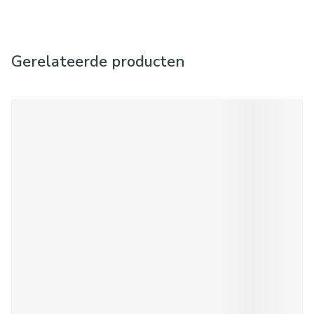
Gerelateerde producten
Navigeren door de elementen van de carrousel is mogelijk met d
Druk om carrousel over te slaan
Druk op om naar carrouselnavigatie te gaan