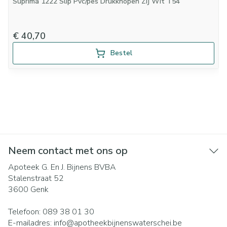
Suprima 1222 Slip Pvc/pes Drukknopen Zij Wit T54
€ 40,70
Bestel
Neem contact met ons op
Apoteek G. En J. Bijnens BVBA
Stalenstraat 52
3600
Genk
Telefoon:
089 38 01 30
E-mailadres:
info@
apotheekbijnenswaterschei.be