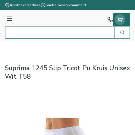
Ga naar de inhoud
Apothekersadvies
Snelle beschikbaarheid
Menu
Zoek
Product, merk, categorie...
Suprima 1245 Slip Tricot Pu Kruis Unisex
Wit T58