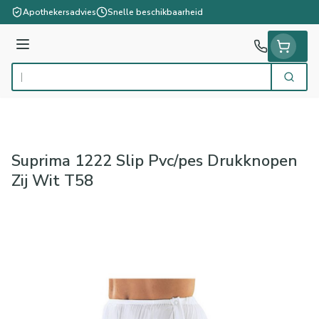
Ga naar de inhoud
Apothekersadvies
Snelle beschikbaarheid
Menu
Zoek
Product, merk, categorie...
Suprima 1222 Slip Pvc/pes Drukknopen
Zij Wit T58