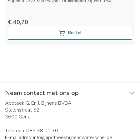
Suprima 1222 Slip Pvc/pes Drukknopen Zij Wit T54
€ 40,70
Bestel
Neem contact met ons op
Apoteek G. En J. Bijnens BVBA
Stalenstraat 52
3600
Genk
Telefoon:
089 38 01 30
E-mailadres:
info@
apotheekbijnenswaterschei.be