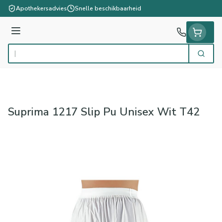
Ga naar de inhoud
Apothekersadvies
Snelle beschikbaarheid
Menu
Zoek
Product, merk, categorie...
Suprima 1217 Slip Pu Unisex Wit T42