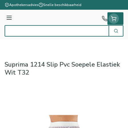
Ga naar de inhoud
Apothekersadvies
Snelle beschikbaarheid
Menu
Zoek
Product, merk, categorie...
Suprima 1214 Slip Pvc Soepele Elastiek
Wit T32