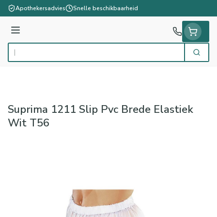
Ga naar de inhoud
Apothekersadvies
Snelle beschikbaarheid
Menu
Zoek
Product, merk, categorie...
Suprima 1211 Slip Pvc Brede Elastiek
Wit T56