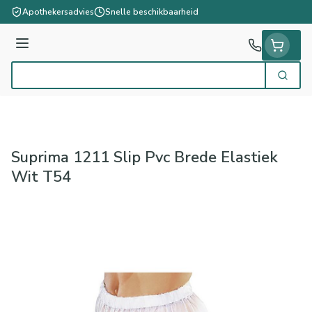
Ga naar de inhoud
Apothekersadvies
Snelle beschikbaarheid
Menu
Zoek
Product, merk, categorie...
Suprima 1211 Slip Pvc Brede Elastiek
Wit T54