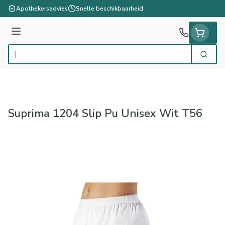
Ga naar de inhoud
Apothekersadvies
Snelle beschikbaarheid
Menu
Zoek
Product, merk, categorie...
Suprima 1204 Slip Pu Unisex Wit T56