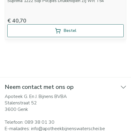
Suprima 1222 Slip Pvc/pes Drukknopen Zij Wit T54
€ 40,70
Bestel
Neem contact met ons op
Apoteek G. En J. Bijnens BVBA
Stalenstraat 52
3600
Genk
Telefoon:
089 38 01 30
E-mailadres:
info@
apotheekbijnenswaterschei.be