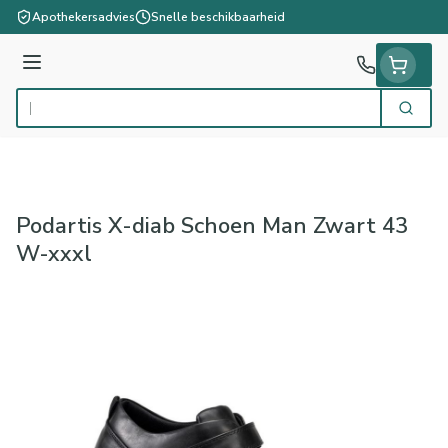
Ga naar de inhoud
Apothekersadvies
Snelle beschikbaarheid
Menu
Zoek
Product, merk, categorie...
Podartis X-diab Schoen Man Zwart 43
W-xxxl