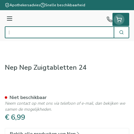
Ga naar de inhoud
Apothekersadvies
Snelle beschikbaarheid
Menu
Zoek
Product, merk, categorie...
Nep Nep Zuigtabletten 24
Nep Nep Zuigtabletten 24
Niet beschikbaar
Neem contact op met ons via telefoon of e-mail, dan bekijken we
samen de mogelijkheden.
€ 6,99