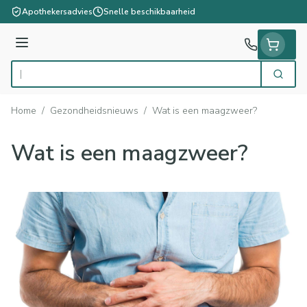
Ga naar de inhoud
Apothekersadvies
Snelle beschikbaarheid
Menu
Zoek
Product, merk, categorie...
Home
/
Gezondheidsnieuws
/
Wat is een maagzweer?
Wat is een maagzweer?