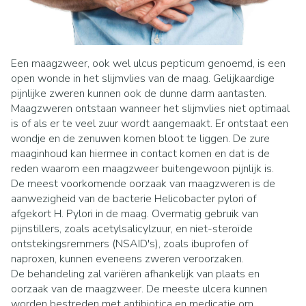
Een maagzweer, ook wel ulcus pepticum genoemd, is een
open wonde in het slijmvlies van de maag. Gelijkaardige
pijnlijke zweren kunnen ook de dunne darm aantasten.
Maagzweren ontstaan wanneer het slijmvlies niet optimaal
is of als er te veel zuur wordt aangemaakt. Er ontstaat een
wondje en de zenuwen komen bloot te liggen. De zure
maaginhoud kan hiermee in contact komen en dat is de
reden waarom een maagzweer buitengewoon pijnlijk is.
De meest voorkomende oorzaak van maagzweren is de
aanwezigheid van de bacterie Helicobacter pylori of
afgekort H. Pylori in de maag. Overmatig gebruik van
pijnstillers, zoals acetylsalicylzuur, en niet-steroïde
ontstekingsremmers (NSAID's), zoals ibuprofen of
naproxen, kunnen eveneens zweren veroorzaken.
De behandeling zal variëren afhankelijk van plaats en
oorzaak van de maagzweer. De meeste ulcera kunnen
worden bestreden met antibiotica en medicatie om