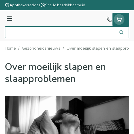
Ga naar de inhoud
Apothekersadvies
Snelle beschikbaarheid
Menu
Zoek
Product, merk, categorie...
Home
/
Gezondheidsnieuws
/
Over moeilijk slapen en slaapprob
Over moeilijk slapen en
slaapproblemen