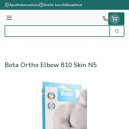
Ga naar de inhoud
Apothekersadvies
Snelle beschikbaarheid
Menu
Zoek
Product, merk, categorie...
Bota Ortho Elbow 810 Skin N5