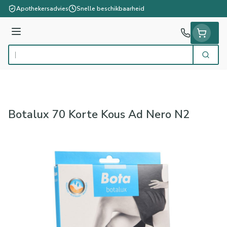
Ga naar de inhoud
Apothekersadvies
Snelle beschikbaarheid
Menu
Zoek
Product, merk, categorie...
Botalux 70 Korte Kous Ad Nero N2