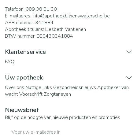
Telefoon:
089 38 01 30
E-mailadres:
info@
apotheekbijnenswaterschei.be
APB nummer:
341884
Apotheek titularis:
Liesbeth Vantienen
BTW nummer:
BE0430341884
Klantenservice
FAQ
Uw apotheek
Over ons
Nuttige links
Gezondheidsnieuws
Apotheker van
wacht
Voorschrift
Zorgtarieven
Nieuwsbrief
Blijf op de hoogte van nieuwe producten en promoties
E-mail adres