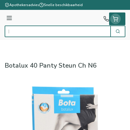
Ga naar de inhoud
Apothekersadvies
Snelle beschikbaarheid
Menu
Zoek
Product, merk, categorie...
Botalux 40 Panty Steun Ch N6