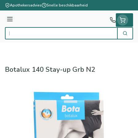
Ga naar de inhoud
Apothekersadvies
Snelle beschikbaarheid
Menu
Zoek
Product, merk, categorie...
Botalux 140 Stay-up Grb N2