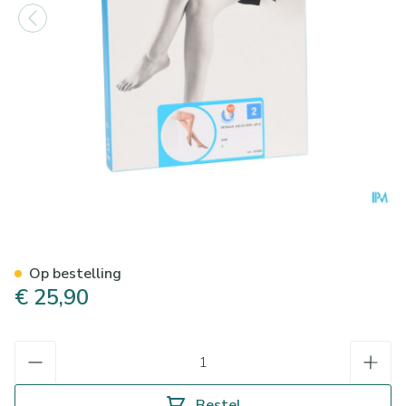
Botalux 140 Stay-up Grb N2
Op bestelling
€ 25,90
Aantal
Bestel