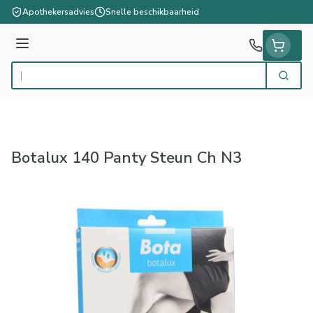
Ga naar de inhoud
Apothekersadvies
Snelle beschikbaarheid
Menu
Zoek
Product, merk, categorie...
Botalux 140 Panty Steun Ch N3