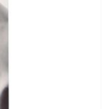
rende
Parfums en
geurproducten
CBD