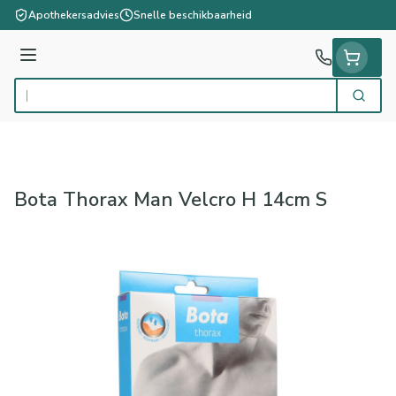
Ga naar de inhoud
Apothekersadvies
Snelle beschikbaarheid
Menu
Zoek
Product, merk, categorie...
Bota Thorax Man Velcro H 14cm S