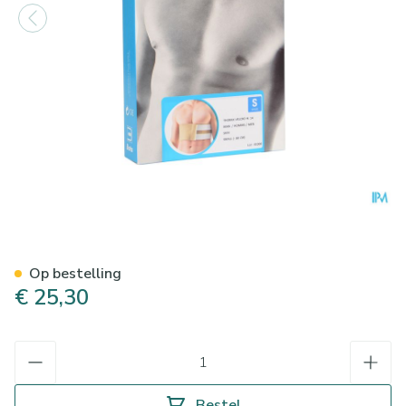
Bota Thorax Man Velcro H 1
Op bestelling
€ 25,30
Aantal
Bestel