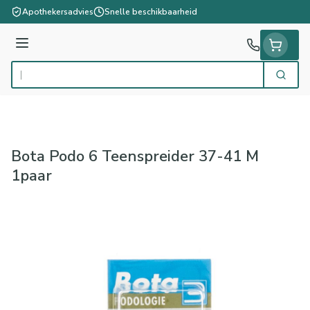
Ga naar de inhoud
Apothekersadvies
Snelle beschikbaarheid
Menu
Zoek
Product, merk, categorie...
Bota Podo 6 Teenspreider 37-41 M
1paar