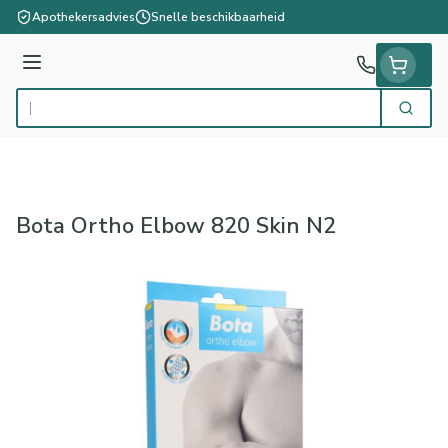
Ga naar de inhoud
Apothekersadvies
Snelle beschikbaarheid
Menu
Zoek
Product, merk, categorie...
Bota Ortho Elbow 820 Skin N2