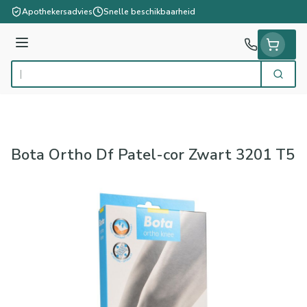
Ga naar de inhoud
Apothekersadvies
Snelle beschikbaarheid
Menu
Zoek
Product, merk, categorie...
Bota Ortho Df Patel-cor Zwart 3201 T5