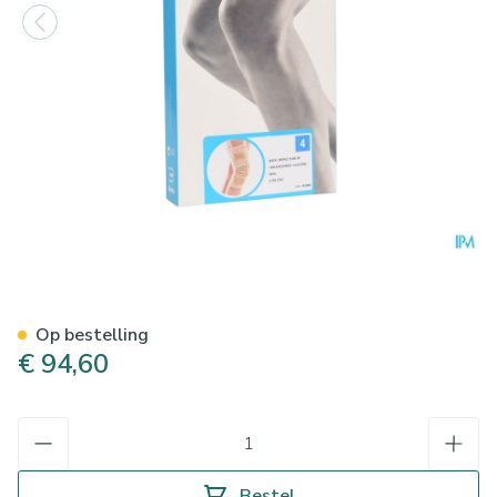
Bota Ortho Df 2100 Sk N4
Op bestelling
€ 94,60
Aantal
Bestel