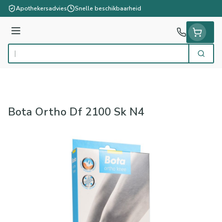
Ga naar de inhoud
Apothekersadvies
Snelle beschikbaarheid
Menu
Zoek
Product, merk, categorie...
Bota Ortho Df 2100 Sk N4