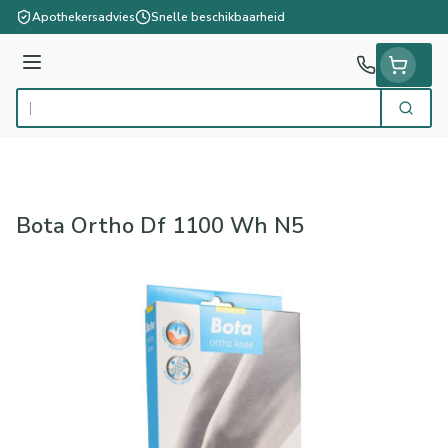
Ga naar de inhoud
Apothekersadvies
Snelle beschikbaarheid
Menu
Zoek
Product, merk, categorie...
Bota Ortho Df 1100 Wh N5