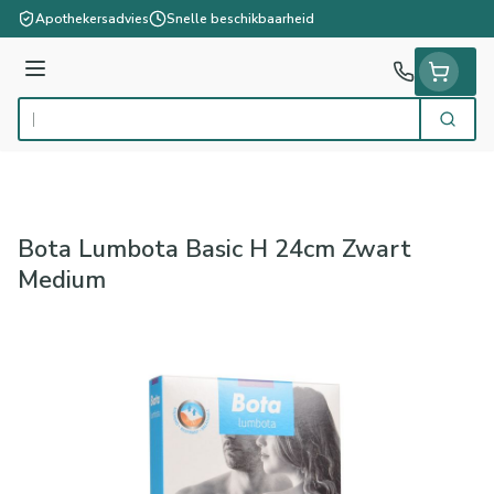
Ga naar de inhoud
Apothekersadvies
Snelle beschikbaarheid
Menu
Zoek
Product, merk, categorie...
Bota Lumbota Basic H 24cm Zwart
Medium