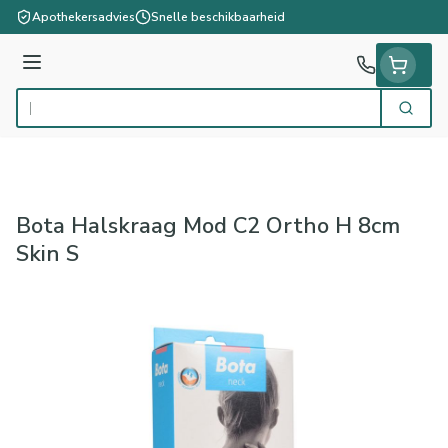
Ga naar de inhoud
Apothekersadvies
Snelle beschikbaarheid
Menu
Zoek
Product, merk, categorie...
Bota Halskraag Mod C2 Ortho H 8cm
Skin S