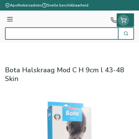
Ga naar de inhoud
Apothekersadvies
Snelle beschikbaarheid
Menu
Zoek
Product, merk, categorie...
Bota Halskraag Mod C H 9cm l 43-48
Skin