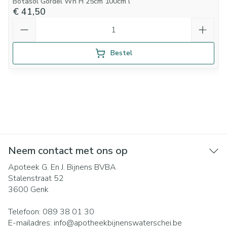
Botasol Gordel Wh H 25cm 100cm l
€ 41,50
Aantal
Bestel
Neem contact met ons op
Apoteek G. En J. Bijnens BVBA
Stalenstraat 52
3600
Genk
Telefoon:
089 38 01 30
E-mailadres:
info@
apotheekbijnenswaterschei.be