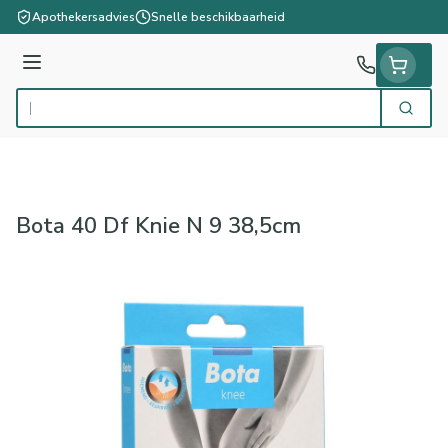
Ga naar de inhoud
Apothekersadvies
Snelle beschikbaarheid
Menu
Zoek
Product, merk, categorie...
Bota 40 Df Knie N 9 38,5cm