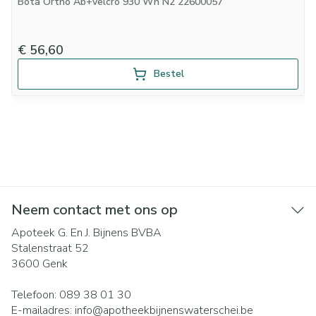
Bota Ortho Ab+velcro 930 Wh N2 22600057
€ 56,60
Bestel
Neem contact met ons op
Apoteek G. En J. Bijnens BVBA
Stalenstraat 52
3600
Genk
Telefoon:
089 38 01 30
E-mailadres:
info@
apotheekbijnenswaterschei.be