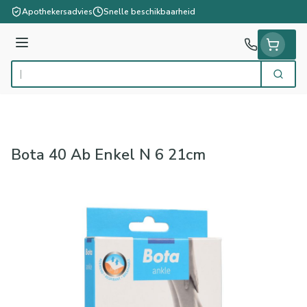
Ga naar de inhoud
Apothekersadvies
Snelle beschikbaarheid
Menu
Zoek
Product, merk, categorie...
Bota 40 Ab Enkel N 6 21cm