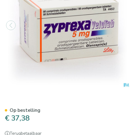
Zyprexa Velotab 5mg Comp O
Op bestelling
€ 37,38
Terugbetaalbaar