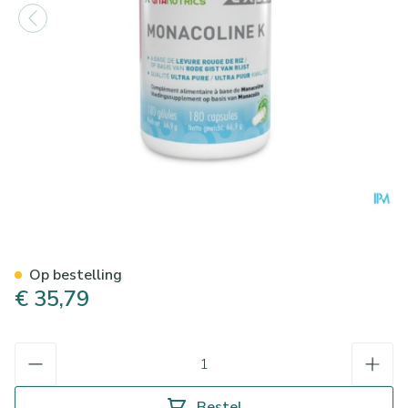
Vitamonacoline K Caps 180
Op bestelling
€ 35,79
Aantal
Bestel