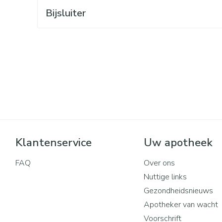
Mondmaskers
rging
Supplementen
Insectenwe
Bijsluiter
middelen
ssen
 geïrriteerde
Klantenservice
Uw apotheek
Zelfbruiner
Scheren
FAQ
Over ons
Nuttige links
Gezondheidsnieuws
Apotheker van wacht
Voorschrift