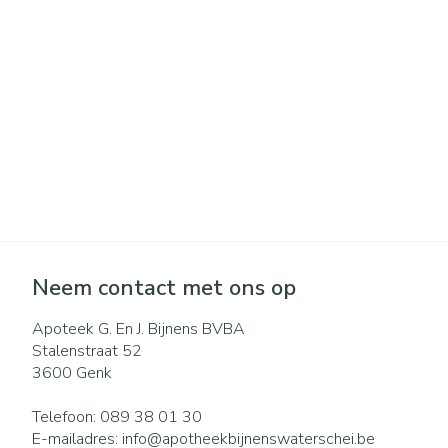
Pillendozen en
Gezichtsverzo
accessoires
Pigmentstoorni
Gevoelige huid -
huid
Gemengde huid
Doffe huid
Toon meer
Neem contact met ons op
Snurken
Apoteek G. En J. Bijnens BVBA
Stalenstraat 52
3600
Genk
Telefoon:
089 38 01 30
E-mailadres:
info@
apotheekbijnenswaterschei.be