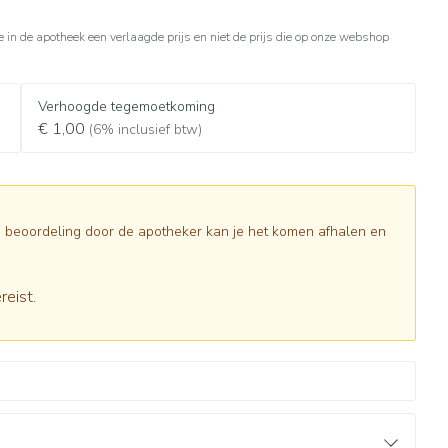
apie
Toon meer
e in de apotheek een verlaagde prijs en niet de prijs die op onze webshop
Diagnosetesten en
Mond en keel
stress
Vlooien en teken
meetapparatuur
Oren
Zuigtabletten
Verhoogde tegemoetkoming
Alcoholtest
g
Oordopjes
€ 1,00
(6% inclusief btw)
herapie -
en -druppels
Spray - oplossing
Mond, muil of snavel
Bloeddrukmeter
s
Oorreiniging
Cholesteroltest
en
Oordruppels
Hartslagmeter
lpmiddelen
Na beoordeling door de apotheker kan je het komen afhalen en
Toon meer
reist.
herming
ning en -
Hygiëne
Ergonomie
Aambeien
s
Bad en douche
Ademhaling en zuurstof
e
Badkamer