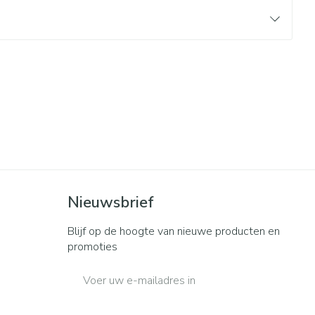
rende
Parfums en
geurproducten
Nieuwsbrief
CBD
Blijf op de hoogte van nieuwe producten en
promoties
E-mail adres