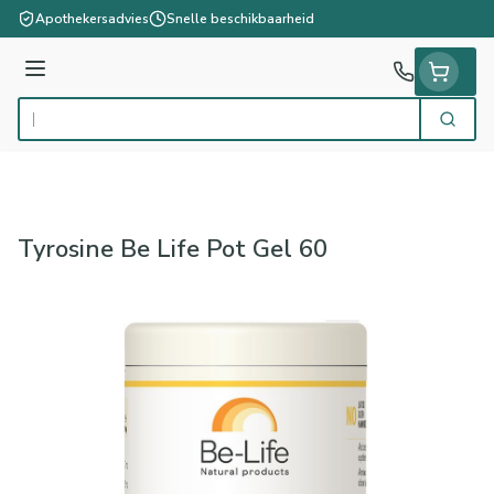
Ga naar de inhoud
Apothekersadvies
Snelle beschikbaarheid
Menu
Zoek
Product, merk, categorie...
Tyrosine Be Life Pot Gel 60