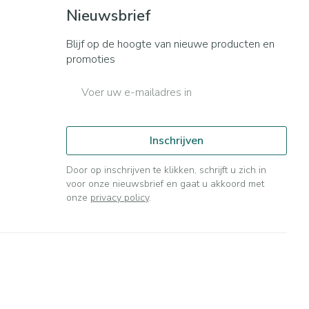
Bed
Nieuwsbrief
ng zon
Doorliggen - decubitis
ie
Urinewegen
Blijf op de hoogte van nieuwe producten en
Toon meer
promoties
E-mail adres
id, spanning
Stoppen met roken
t en intieme
n Orthopedie
Gezichtsreiniging -
Instrumenten
sche
ontschminken
Inschrijven
 anticonceptie
Reinigingsmelk, - crème, -
Anti tumor middelen
olie en gel
Door op inschrijven te klikken, schrijft u zich in
jn
voor onze nieuwsbrief en gaat u akkoord met
Tonic - lotion
orging
onze
privacy policy
.
Anesthesie
Micellair water
t
Specifiek voor de ogen
ie
Diverse geneesmiddelen
Toon meer