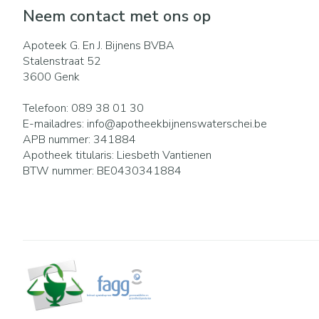
Eelt
Neem contact met ons op
Zuurstof
Eksteroog - lik
Ademhalingsst
Apoteek G. En J. Bijnens BVBA
Toon meer
Stalenstraat 52
3600
Genk
Spieren en gew
Telefoon:
089 38 01 30
Specifiek voor
Naalden en spu
E-mailadres:
info@
apotheekbijnenswaterschei.be
APB nummer:
341884
Lichaamsverzor
Spuiten
Infecties
Apotheek titularis:
Liesbeth Vantienen
Deodorant
Oplossing voor i
BTW nummer:
BE0430341884
Gezichtsverzorg
Naalden
Luizen
Naalden voor in
pennaalden
Toon meer
Diagnostica
Haar