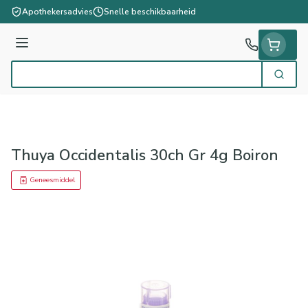
Ga naar de inhoud
Apothekersadvies
Snelle beschikbaarheid
Menu
Zoek
Product, merk, categorie...
Thuya Occidentalis 30ch Gr 4g Boiron
Geneesmiddel